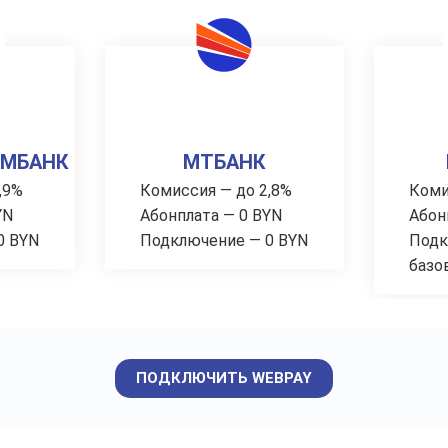
ОМБАНК
МТБАНК
,9%
Комиссия — до 2,8%
Коми
YN
Абонплата — 0 BYN
Абон
0 BYN
Подключение — 0 BYN
Подк
базо
ПОДКЛЮЧИТЬ WEBPAY