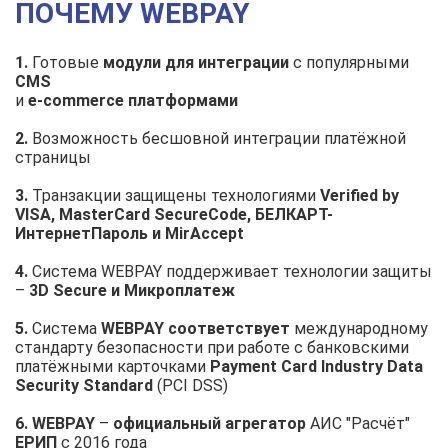
ПОЧЕМУ WEBPAY
1.
Готовые
модули для интеграции
с популярными
CMS
и
e-commerce платформами
2.
Возможность бесшовной интеграции платёжной
страницы
3.
Транзакции защищены технологиями
Verified by
VISA, MasterCard SecureCode, БЕЛКАРТ-
ИнтернетПароль и MirAccept
4.
Система WEBPAY поддерживает технологии защиты
–
3D Secure и Микроплатеж
5.
Система
WEBPAY соответствует
международному
стандарту безопасности при работе с банковскими
платёжными карточками
Payment Card Industry Data
Security Standard
(PCI DSS)
6.
WEBPAY
–
официальный агрегатор
АИС "Расчёт"
ЕРИП
с 2016 года